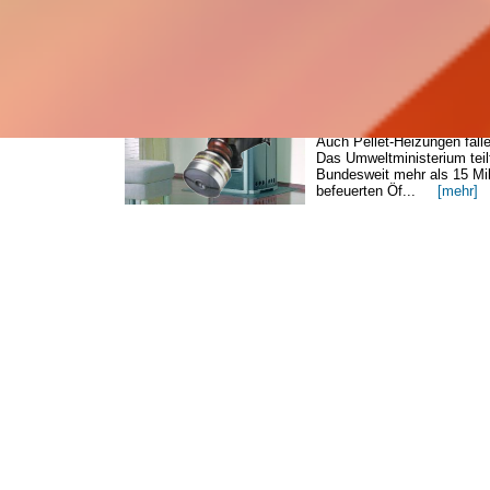
Markt für
Wärmepumpen rasant
wäc...
[mehr]
Kamin und Kachelöfen werde
Feinstaubverordnung fallen
zumindest. Begründet wird 
Gesundheitsgefahren, die 
Auch Pellet-Heizungen falle
Das Umweltministerium teil
Bundesweit mehr als 15 Mil
befeuerten Öf...
[mehr]