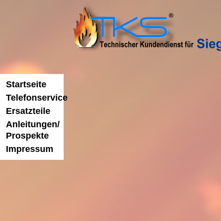
News
Unser Service
Ersat
Startseite
Telefonservice
Ersatzteile
Anleitungen/
Willkommen beim Tec
Prospekte
Kundendienst für Siege
Impressum
Unser Service liefert Ihnen die la
Sieger und Buderus Heizungsanla
und zuverlässig, helfen wir Ihnen 
Störungen, bei der Ersatzteilausw
Wärmepumpe =
Stromfresser?!
Erfahren Sie mehr über uns
Der Trend "ÖKO" macht
auch vor der
Heizungsanlage keinen
Halt und so ist es nicht
verwunderlich, dass der