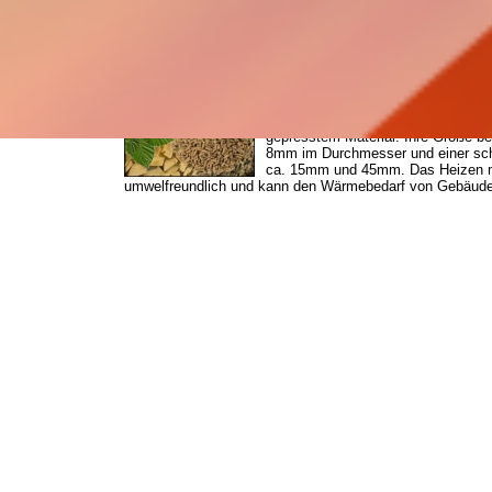
Bund zumindest.
Begründet wird dies mit
den G...
[mehr]
Energie der Zukunft?
Was Sie wissen müssen, was Sie wi
Pellets sind kleine kugel- oder Zyl
gepresstem Material. Ihre Größe b
8mm im Durchmesser und einer sc
ca. 15mm und 45mm. Das Heizen mi
umwelfreundlich und kann den Wärmebedarf von Gebä