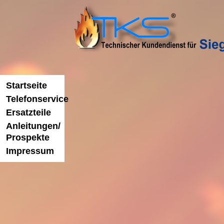
News
Unser Service
Ersat
Startseite
Telefonservice
Ersatzteile
Anleitungen/
Willkommen beim Tec
Prospekte
Kundendienst für Siege
Impressum
Unser Service liefert Ihnen die la
Sieger und Buderus Heizungsanla
schnell und zuverlässig, helfen wi
Beseitigung von Störungen, bei de
Rußfilterpflicht für
und Bestellung.
Kaminöfen
Erfahren Sie mehr über uns
Kamin und Kachelöfen
werde künftig auch
unter die
Feinstaubverordnung
fallen, dass plant der