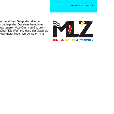
06.08.2026 |
06:47:39
er deutlichen Gaspreissteigerung
Grundlage des Ölpreises berechnet,
h Gas teuerer. Vize-Chef von Gazprom
über "Die Welt" mit, dass der Gaspreis
Kubikmeter liegen würde, sofern man