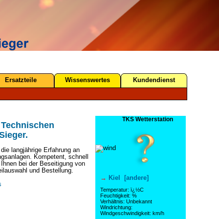
Ersatzteile
Wissenswertes
Kundendienst
TKS Wetterstation
 Technischen
Sieger.
 die langjährige Erfahrung an
gsanlagen. Kompetent, schnell
 Ihnen bei der Beseitigung von
eilauswahl und Bestellung.
→
Kiel [andere]
s
Temperatur: ï¿½C
Feuchtigkeit: %
Verhältnis: Unbekannt
Windrichtung:
Windgeschwindigkeit: km/h